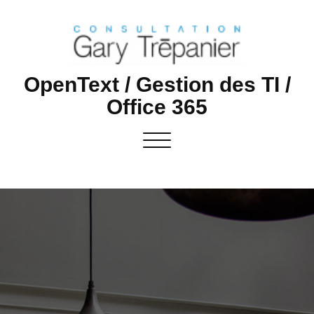
Skip
to
content
OpenText / Gestion des TI /
Office 365
Toggle navigation